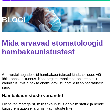
BLOGI
Mida arvavad stomatoloogid
hambakaunistustest
Ammustel aegadel olid hambakaunistused kindla seisuse või
ühiskonnakihi tunnus. Kaasaegses maailmas on see ainult
kaunistus, mis ei tekita ebamugavustunnet ja lisab naeratusele
sära.
Hambakaunistuste variandid
Olenevalt materjalist, millest kaunistus on valmistatud ja nende
kujust, eristatakse järgmisi kaunistuste liike.