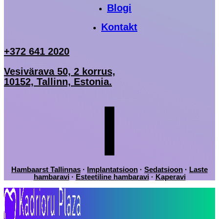
Blogi
Kontakt
+372 641 2020
Vesivärava 50, 2 korrus,
10152, Tallinn, Estonia.
Hambaarst Tallinnas
·
Implantatsioon
·
Sedatsioon
·
Laste
hambaravi
·
Esteetiline hambaravi
·
Kaperavi