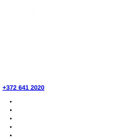
Liigu
sisu
juurde
E-R: 9:00-18:00
L: 9:00-16:00
P: suletud
+372 641 2020
Hinnad ja teenused
Meist
Patsiendile
Blogi
Kontakt