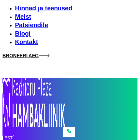
Hinnad ja teenused
Meist
Patsiendile
Blogi
Kontakt
BRONEERI AEG
EST
EST