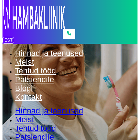
EST
Hinnad ja teenused
Meist
Tehtud tööd
Patsiendile
Blogi
Kontakt
Hinnad ja teenused
Meist
Tehtud tööd
Patsiendile