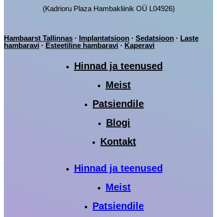
(Kadrioru Plaza Hambakliinik OÜ L04926)
Hambaarst Tallinnas
·
Implantatsioon
·
Sedatsioon
·
Laste
hambaravi
·
Esteetiline hambaravi
·
Kaperavi
Hinnad ja teenused
Meist
Patsiendile
Blogi
Kontakt
Hinnad ja teenused
Meist
Patsiendile