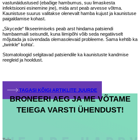
vastunäidustused (ebaõige hambumus, suu limaskesta
infektsiooni esinemine jne), mida arst peab arvesse võtma.
Kaunistuse suurus valitakse olenevalt hamba kujust ja kaunistuse
paigaldamise kohast.
„Skycede“ fikseerimiseks peab arst hindama patsiendi
hambaemaili seisundit, kuna liimipõhi võib seda negatiivselt
mõjutada ja süvendada olemasolevaid probleeme. Sama kehtib ka
„twinkle“ kohta’.
Stomatoloogid selgitavad patsiendile ka kaunistuste kandmise
reegleid ja hooldust.
TAGASI KÕIGI ARTIKLITE JUURDE
BRONEERI AEG JA ME VÕTAME
TEIEGA VARSTI ÜHENDUST!