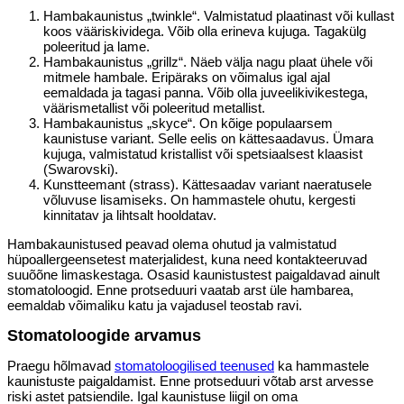
Hambakaunistus „twinkle“. Valmistatud plaatinast või kullast
koos vääriskividega. Võib olla erineva kujuga. Tagakülg
poleeritud ja lame.
Hambakaunistus „grillz“. Näeb välja nagu plaat ühele või
mitmele hambale. Eripäraks on võimalus igal ajal
eemaldada ja tagasi panna. Võib olla juveelikivikestega,
väärismetallist või poleeritud metallist.
Hambakaunistus „skyce“. On kõige populaarsem
kaunistuse variant. Selle eelis on kättesaadavus. Ümara
kujuga, valmistatud kristallist või spetsiaalsest klaasist
(Swarovski).
Kunstteemant (strass). Kättesaadav variant naeratusele
võluvuse lisamiseks. On hammastele ohutu, kergesti
kinnitatav ja lihtsalt hooldatav.
Hambakaunistused peavad olema ohutud ja valmistatud
hüpoallergeensetest materjalidest, kuna need kontakteeruvad
suuõõne limaskestaga. Osasid kaunistustest paigaldavad ainult
stomatoloogid. Enne protseduuri vaatab arst üle hambarea,
eemaldab võimaliku katu ja vajadusel teostab ravi.
Stomatoloogide arvamus
Praegu hõlmavad
stomatoloogilised teenused
ka hammastele
kaunistuste paigaldamist. Enne protseduuri võtab arst arvesse
riski astet patsiendile. Igal kaunistuse liigil on oma