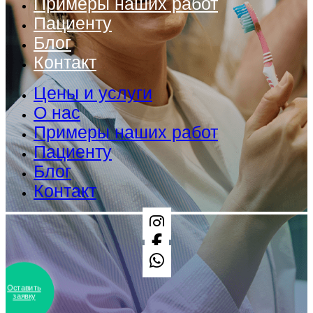
Примеры наших работ
Пациенту
Блог
Контакт
Цены и услуги
О нас
Примеры наших работ
Пациенту
Блог
Контакт
Оставить
заявку