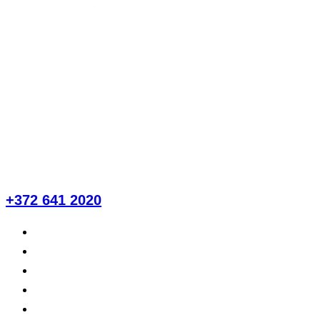
Перейти
к
содержимому
Пн-Пт 9:00-18:00
Сб 9:00-16:00
Вс — выходной
+372 641 2020
Цены и услуги
О нас
Пациенту
Блог
Контакт