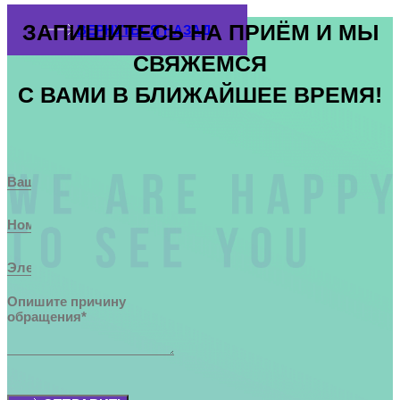
ЗАПИШИТЕСЬ НА ПРИЁМ И МЫ
ВЕРНУТЬСЯ НАЗАД
СВЯЖЕМСЯ
С ВАМИ В БЛИЖАЙШЕЕ ВРЕМЯ!