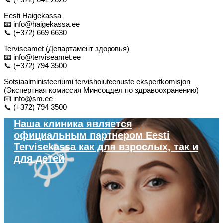
Eesti Haigekassa
📧 info@haigekassa.ee
📞 (+372) 669 6630
Terviseamet (Департамент здоровья)
📧 info@terviseamet.ee
📞 (+372) 794 3500
Sotsiaalministeeriumi tervishoiuteenuste ekspertkomisjon
(Экспертная комиссия Минсоцдел по здравоохранению)
📧 info@sm.ee
📞 (+372) 794 3500
Наша клиника является
официальным партнером Eesti
Tervisekassa как для взрослых, так и
для детей